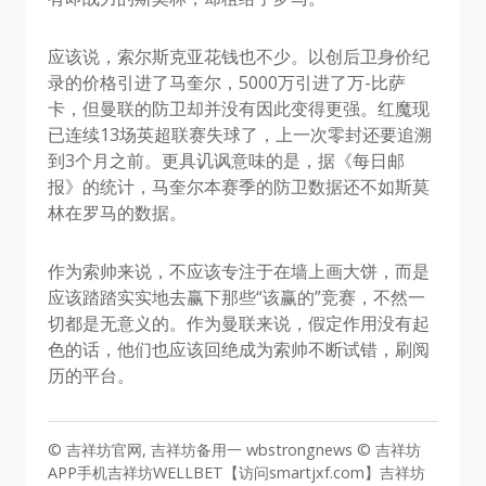
应该说，索尔斯克亚花钱也不少。以创后卫身价纪
录的价格引进了马奎尔，5000万引进了万-比萨
卡，但曼联的防卫却并没有因此变得更强。红魔现
已连续13场英超联赛失球了，上一次零封还要追溯
到3个月之前。更具讥讽意味的是，据《每日邮
报》的统计，马奎尔本赛季的防卫数据还不如斯莫
林在罗马的数据。
作为索帅来说，不应该专注于在墙上画大饼，而是
应该踏踏实实地去赢下那些“该赢的”竞赛，不然一
切都是无意义的。作为曼联来说，假定作用没有起
色的话，他们也应该回绝成为索帅不断试错，刷阅
历的平台。
© 吉祥坊官网, 吉祥坊备用一 wbstrongnews © 吉祥坊
APP手机吉祥坊WELLBET【访问smartjxf.com】吉祥坊