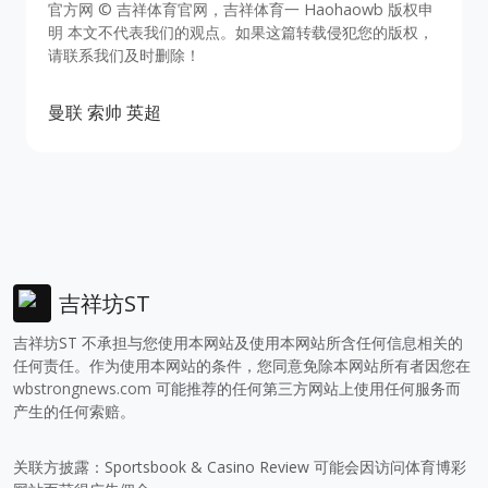
官方网 © 吉祥体育官网，吉祥体育一 Haohaowb 版权申
明 本文不代表我们的观点。如果这篇转载侵犯您的版权，
请联系我们及时删除！
曼联
索帅
英超
吉祥坊ST
吉祥坊ST 不承担与您使用本网站及使用本网站所含任何信息相关的
任何责任。作为使用本网站的条件，您同意免除本网站所有者因您在
wbstrongnews.com
可能推荐的任何第三方网站上使用任何服务而
产生的任何索赔。
关联方披露：Sportsbook & Casino Review 可能会因访问体育博彩