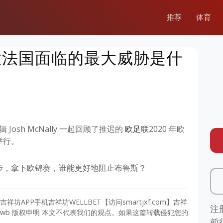
推荐
体育
大法国面临的最大威胁是什
辑 Josh McNally 一起回顾了推迟的
欧足联
2020 年欧
举行。
步，拿下欧锦赛，谁能更好地阻止布鲁斯？
© 吉祥坊APP手机吉祥坊WELLBET【访问smartjxf.com】吉祥
注
aowb 版权申明 本文不代表我们的观点。如果这篇转载侵犯您的
前