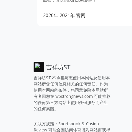
2020年
2021年
官网
吉祥坊ST
吉祥坊ST 不承担与您使用本网站及使用本
网站所含任何信息相关的任何责任。作为
使用本网站的条件，您同意免除本网站所
有者因您在
wbstrongnews.com
可能推荐
的任何第三方网站上使用任何服务而产生
的任何索赔。
关联方披露：Sportsbook & Casino
Review 可能会因访问体育博彩网站而获得