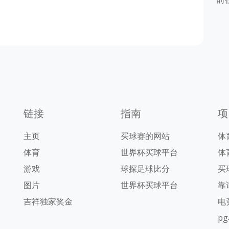
链接
指南
项
主页
买球赛的网站
体
体育
世界杯买球平台
体
游戏
球探足球比分
买
图片
世界杯买球平台
靠
吉祥独家奖金
电
p