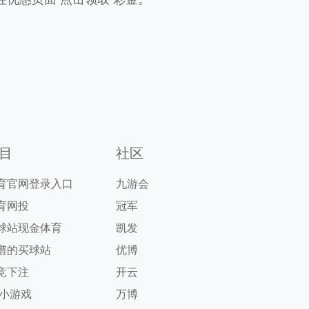
目
社区
育官网登录入口
九游会
育网投
冠军
球站现金体育
凯发
谱的买球站
优博
竞下注
开云
g小游戏
万博