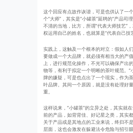
这个回应有点故作诙谐，可是也供认了一个
个“大师”，其实是“小罐茶”延聘的“产品
不清的当地，比方，所谓“代表大师技艺”
权运用自己的姓名，也就算是“代表自己技艺
实践上，这触及一个根本的对立：假如人
要做成一个大品牌，就必须有相当大的产
上，进行规范化操作，不光可以确保产出
物等，有利于拟定一个明晰的茶叶规范。“
牌的嫌疑，可是也点出了一个现实，作为
叶品牌。其间一个原因，就是没有处理好
重。
这样说来，“小罐茶”的立异之处，其实就在于
前的产品，如背背佳、好记星之类，其实
关于产品或是其地点的工业来说，终归不
层面，这也会激发在躲避法令危险与招引