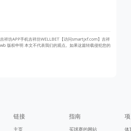
© 吉祥坊APP手机吉祥坊WELLBET【访问smartjxf.com】吉祥
aowb 版权申明 本文不代表我们的观点。如果这篇转载侵犯您的
链接
指南
项
主页
买球赛的网站
体