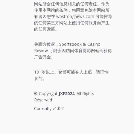
网站所含任何信息相关的任何责任。作为
使用本网站的条件，您同意免除本网站所
有者因您在
wbstrongnews.com
可能推荐
的任何第三方网站上使用任何服务而产生
的任何索赔。
关联方披露：Sportsbook & Casino
Review 可能会因访问体育博彩网站而获得
广告佣金。
18+岁以上。赌博可能令人上瘾，请理性
参与。
© Copyright
JXF2024
. All Rights
Reserved
Currently v1.0.2.