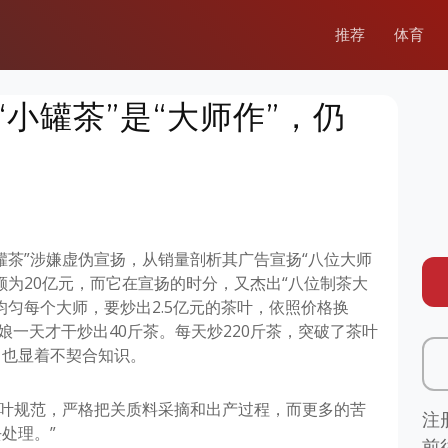
推荐
体育
“小罐茶”是“大师作”，仍
罐茶”涉嫌虚伪宣扬，从销量剖析其广告宣扬“八位大师
售额为20亿元，而它在宣扬的时分，又杰出“八位制茶大
均匀每个大师，要炒出2.5亿元的茶叶，依照价格换
娘一天才干炒出40斤茶。每天炒220斤茶，突破了茶叶
，也显着不契合知识。
定茶叶规范，严格把关质料采摘和出产过程，而更多的苦
注
处理。”
前