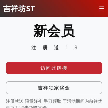
吉祥坊ST
新会员
注册送18
访问此链接
吉祥独家奖金
注册就送 限量好礼 手刀领取 于活动期间内前往优
惠页面”点击领取”彩金。