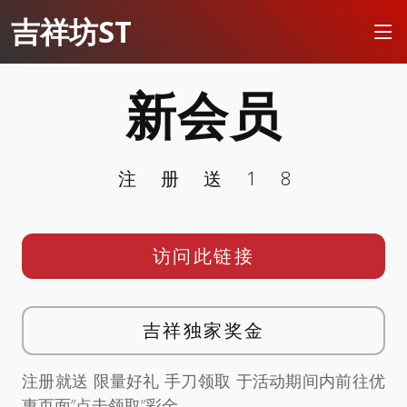
吉祥坊ST
新会员
注册送18
访问此链接
吉祥独家奖金
注册就送 限量好礼 手刀领取 于活动期间内前往优
惠页面”点击领取”彩金。