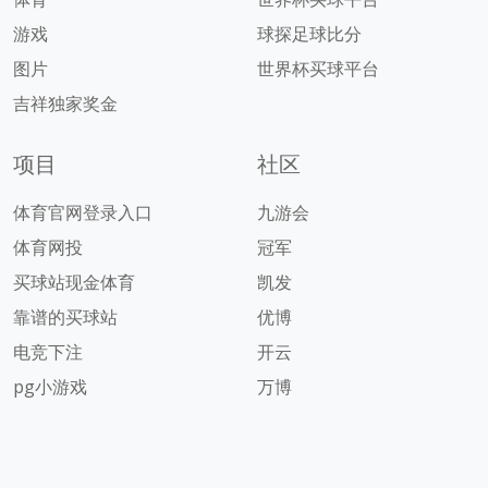
游戏
球探足球比分
图片
世界杯买球平台
吉祥独家奖金
项目
社区
体育官网登录入口
九游会
体育网投
冠军
买球站现金体育
凯发
靠谱的买球站
优博
电竞下注
开云
pg小游戏
万博