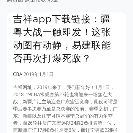
吉祥app下载链接：疆
粤大战一触即发！这张
动图有动静，易建联能
否再次打爆死敌？
CBA
2019年1月1日
吉祥网址：2019年来了，我们新年好！1月1日，
2018-19CBA常规赛第27轮也将迎来一场焦点大
战，新疆广汇主场迎战广东宏远竞赛，此役可谓是
季后赛半决赛乃至是总决赛的预演。赛季之初，广
东、新疆以及辽宁可谓本赛季总冠军的有力争夺
者，而26轮往后广东宏远以24胜2负排名第一位，
而新疆广汇17胜8负排名第6位，而辽宁男篮22胜4