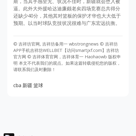
斯，当其手感全无、状况不佳时，新疆就会堕入被
逼。此外大外援哈达迪廉颇老矣四场竞赛总共得分
还缺少40分，其他其对篮板的保护才华也大大低于
预期。以当时球队竞技状况很难与广东宏远抗衡。
© 吉祥坊官网, 吉祥坊备用一 wbstrongnews © 吉祥坊
APP手机吉祥坊WELLBET【访问smartjxf.com】吉祥坊
官方网 © 吉祥体育官网，吉祥体育一 Haohaowb 版权申
明 本文不代表我们的观点。如果这篇转载侵犯您的版权，
请联系我们及时删除！
cba
新疆
篮球