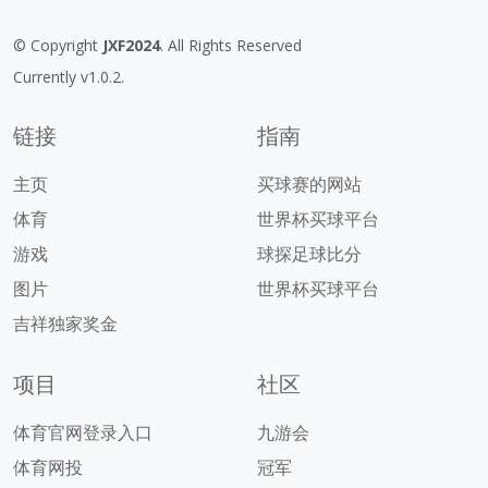
© Copyright
JXF2024
. All Rights Reserved
Currently v1.0.2.
链接
指南
主页
买球赛的网站
体育
世界杯买球平台
游戏
球探足球比分
图片
世界杯买球平台
吉祥独家奖金
项目
社区
体育官网登录入口
九游会
体育网投
冠军