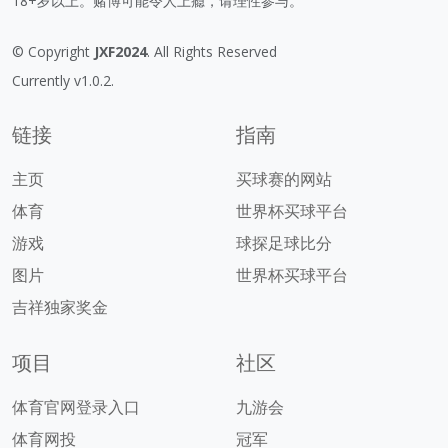
18+岁以上。赌博可能令人上瘾，请理性参与。
© Copyright
JXF2024
. All Rights Reserved
Currently v1.0.2.
链接
指南
主页
买球赛的网站
体育
世界杯买球平台
游戏
球探足球比分
图片
世界杯买球平台
吉祥独家奖金
项目
社区
体育官网登录入口
九游会
体育网投
冠军