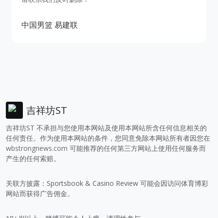
中国男篮
易建联
吉祥坊ST
吉祥坊ST 不承担与您使用本网站及使用本网站所含任何信息相关的
任何责任。作为使用本网站的条件，您同意免除本网站所有者因您在
wbstrongnews.com
可能推荐的任何第三方网站上使用任何服务而
产生的任何索赔。
关联方披露：Sportsbook & Casino Review 可能会因访问体育博彩
网站而获得广告佣金。