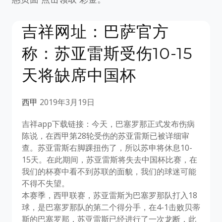
吉祥网址：巴萨官方
称：苏亚雷斯受伤10-15
天将缺席中国杯
西甲
2019年3月19日
吉祥app下载链接：今天，巴塞罗那正式发布伤病
陈说，在西甲第28轮受伤的苏亚雷斯已被详细审
查。苏亚雷斯右脚踝扭伤了，所以苏申将休息10-
15天。在此期间，苏亚雷斯将失去中国杯比赛，在
我们的杯赛中看不到苏联的面貌，我们的球迷可能
不得不失望。
本赛季，西甲联赛，苏亚雷斯为巴塞罗那队打入18
球，是巴塞罗那队的第二个得分手，在4-1击败贝蒂
斯的巴塞罗那，苏亚雷斯已经进行了一次龙断，此