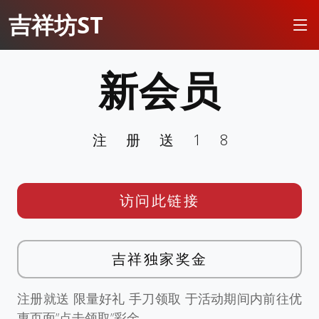
吉祥坊ST
新会员
注册送18
访问此链接
吉祥独家奖金
注册就送 限量好礼 手刀领取 于活动期间内前往优
惠页面”点击领取”彩金。