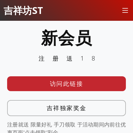
吉祥坊ST
新会员
注册送18
访问此链接
吉祥独家奖金
注册就送 限量好礼 手刀领取 于活动期间内前往优
惠页面”点击领取”彩金。