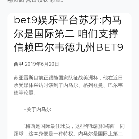
bet9娱乐平台苏牙:内马
尔是国际第二 咱们支撑
信赖巴尔韦德九州BET9
西甲
2019年6月20日
苏亚雷斯目前正跟随国家队征战美洲杯，他在近日
承受媒体采访时谈到了内马尔、格列兹曼、巴尔韦
德等论题。
–关于内马尔
“梅西是国际最佳球员，这些年我能和梅西一同
踢球，这本身便是一种特权。内马尔是国际上第二