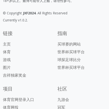
18+岁以上。赌博可能令人上瘾，请理性参与。
© Copyright
JXF2024
. All Rights Reserved
Currently v1.0.2.
链接
指南
主页
买球赛的网站
体育
世界杯买球平台
游戏
球探足球比分
图片
世界杯买球平台
吉祥独家奖金
项目
社区
体育官网登录入口
九游会
体育网投
冠军