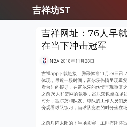
吉祥坊ST
吉祥网址：76人早
在当下冲击冠军
NBA
2018年11月28日
吉祥app下载链接：腾讯体育11月28日讯
体现，最近一段时间，富尔茨伤情呈现重
看台》的报导，在富尔茨的伤情呈现重复之
之前76人和篮网的竞赛，富尔茨也坐在场
时分，富尔茨和队友、球队的工作人员们
旁观看球队练习，当球队竞赛的时分坐在
之前对阵太阳的下半场竞赛，主帅布朗将