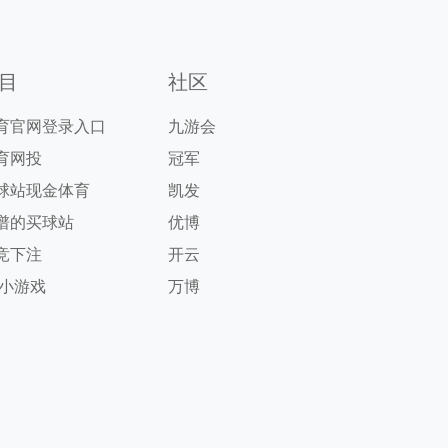
目
社区
育官网登录入口
九游会
育网投
冠军
球站现金体育
凯发
谱的买球站
优博
竞下注
开云
g小游戏
万博