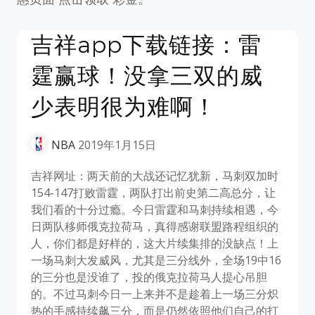
吉祥app下载链接：雷
霆赢球！没拿三双的威
少表明很为难啊！
NBA
2019年1月15日
吉祥网址：两天前的大战还记忆犹新，马刺双加时
154-147打败雷霆，两队打出前史第二高总分，让
我们看的十分过瘾。今日雷霆和马刺持续相遇，今
日两队移师俄克拉荷马，真得感谢联盟路程组织的
人，你们都是好样的，这大片续集排的没缺点！上
一场马刺大发威风，尤其是三分线外，全场19中16
的三分也是没谁了，投的俄克拉荷马人提心吊胆
的。不过马刺今日一上来并不是趁着上一场三分炽
热的手感持续飙三分，而是仍然依照他们自己的打