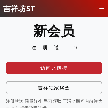
吉祥坊ST
新会员
注册送18
访问此链接
吉祥独家奖金
注册就送 限量好礼 手刀领取 于活动期间内前往优
惠页面”点击领取”彩金。