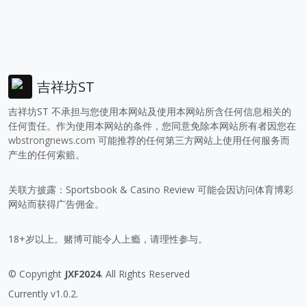
吉祥坊ST
吉祥坊ST 不承担与您使用本网站及使用本网站所含任何信息相关的
任何责任。作为使用本网站的条件，您同意免除本网站所有者因您在
wbstrongnews.com
可能推荐的任何第三方网站上使用任何服务而
产生的任何索赔。
关联方披露：Sportsbook & Casino Review 可能会因访问体育博彩
网站而获得广告佣金。
18+岁以上。赌博可能令人上瘾，请理性参与。
© Copyright
JXF2024
. All Rights Reserved
Currently v1.0.2.