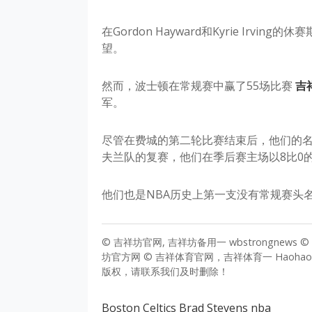
在Gordon Hayward和Kyrie Ir
望。
然而，波士顿在常规赛中赢了55场比赛
吉
军。
尽管在费城的第二轮比赛结束后，他们的名
夫兰队的复赛，他们在季后赛主场以8比0
他们也是NBA历史上第一支没有常规赛头名得
© 吉祥坊官网, 吉祥坊备用一 wbstrongnews 
坊官方网 © 吉祥体育官网，吉祥体育一 Haoh
版权，请联系我们及时删除！
Boston Celtics
Brad Stevens
nba