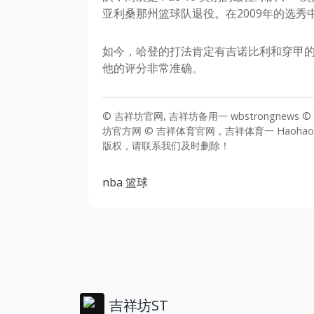
亚利桑那州篮球队退役。在2009年的选秀
如今，哈登的打法肯定有吉诺比利和穿甲
他的评分非常准确。
© 吉祥坊官网, 吉祥坊备用一 wbstrongnews 
坊官方网 © 吉祥体育官网，吉祥体育一 Haoh
版权，请联系我们及时删除！
nba
篮球
吉祥坊ST