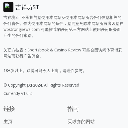
吉祥坊ST
吉祥坊ST 不承担与您使用本网站及使用本网站所含任何信息相关的
任何责任。作为使用本网站的条件，您同意免除本网站所有者因您在
wbstrongnews.com
可能推荐的任何第三方网站上使用任何服务而
产生的任何索赔。
关联方披露：Sportsbook & Casino Review 可能会因访问体育博彩
网站而获得广告佣金。
18+岁以上。赌博可能令人上瘾，请理性参与。
© Copyright
JXF2024
. All Rights Reserved
Currently v1.0.2.
链接
指南
主页
买球赛的网站