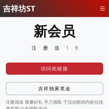
吉祥坊ST
新会员
注册送18
访问此链接
吉祥独家奖金
注册就送 限量好礼 手刀领取 于活动期间内前往优
惠页面”点击领取”彩金。