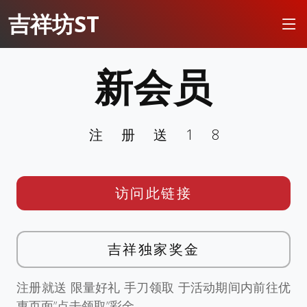
吉祥坊ST
新会员
注册送18
访问此链接
吉祥独家奖金
注册就送 限量好礼 手刀领取 于活动期间内前往优
惠页面”点击领取”彩金。