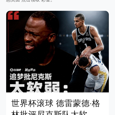
世界杯滚球 德雷蒙德·格
林批评尼克斯队太软