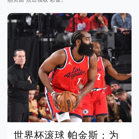
世界杯滚球 帕金斯：为