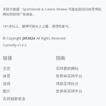
关联方披露：Sportsbook & Casino Review 可能会因访问体育博彩
网站而获得广告佣金。
18+岁以上。赌博可能令人上瘾，请理性参与。
© Copyright
JXF2024
. All Rights Reserved
Currently v1.0.2.
链接
指南
主页
买球赛的网站
体育
世界杯买球平台
游戏
球探足球比分
图片
世界杯买球平台
吉祥独家奖金