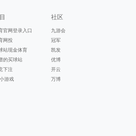
目
社区
育官网登录入口
九游会
育网投
冠军
球站现金体育
凯发
谱的买球站
优博
竞下注
开云
g小游戏
万博