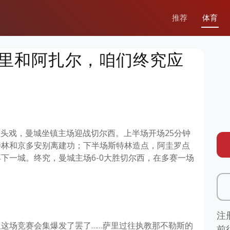
推荐
体育
里和阿扎尔，咱们终究应
重头戏，曼城坐镇主场迎战切尔西。上半场开场25分钟
特林和京多安别离建功；下半场斯特林造点，阿圭罗点
下一城。终究，曼城主场6-0大胜切尔西，在多赛一场
注
这场竞赛会集爆发了罢了……萨里过往执教那不勒斯的
前