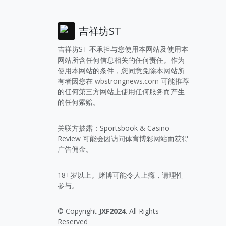
吉祥坊ST
吉祥坊ST 不承担与您使用本网站及使用本
网站所含任何信息相关的任何责任。作为
使用本网站的条件，您同意免除本网站所
有者因您在
wbstrongnews.com
可能推荐
的任何第三方网站上使用任何服务而产生
的任何索赔。
关联方披露：Sportsbook & Casino
Review 可能会因访问体育博彩网站而获得
广告佣金。
18+岁以上。赌博可能令人上瘾，请理性
参与。
© Copyright
JXF2024
. All Rights
Reserved