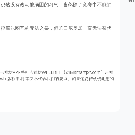
后仍然没有改动他顽固的习气，当然除了竞赛中不能抽
强挖库尔图瓦的无法之举，但若日尼奥却一直无法替代
© 吉祥坊APP手机吉祥坊WELLBET【访问smartjxf.com】吉祥
aowb 版权申明 本文不代表我们的观点。如果这篇转载侵犯您的