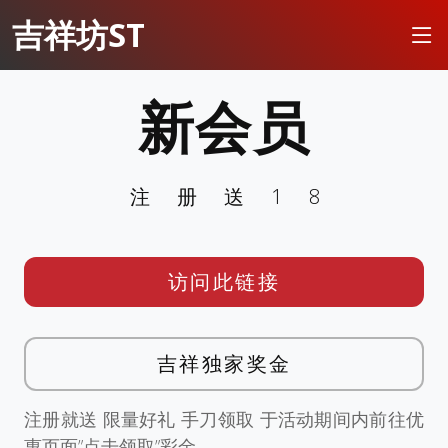
吉祥坊ST
新会员
注册送18
访问此链接
吉祥独家奖金
注册就送 限量好礼 手刀领取 于活动期间内前往优
惠页面”点击领取”彩金。