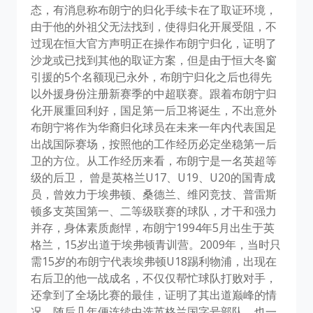
态，有消息称布朗宁的归化手续卡在了取证环境，
由于他的外祖父无法找到，使得归化开展受阻，不
过现在恒大官方声明正在操作布朗宁归化，证明了
沙龙或已找到其他的取证方案，但是由于恒大冬窗
引援的5个名额现已永外，布朗宁归化之后也得先
以外援身份注册新赛季的中超联赛。跟着布朗宁归
化开展重回利好，国足第一后卫将诞生，不出意外
布朗宁将作为华裔归化球员在未来一年内代表国足
出战国际赛场，按照他的工作经历必定坐稳第一后
卫的方位。从工作经历来看，布朗宁是一名英超等
级的后卫， 曾是英格兰U17、U19、U20的国青成
员，曾效力于埃弗顿、桑德兰、维冈竞技、普雷斯
顿多支英国第一、二等级联赛的球队，才干和强力
并存，身体素质彪悍，布朗宁1994年5月出生于英
格兰，15岁出道于埃弗顿青训营。2009年，当时只
需15岁的布朗宁代表埃弗顿U18踢利物浦，出现在
右后卫的他一战成名，不仅仅帮忙球队打败对手，
还拿到了全场比赛的最佳，证明了其出道巅峰的情
况，随后几年便连续中选英格兰国字号部队，也一