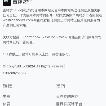
吉祥坊ST
吉祥坊ST 不承担与您使用本网站及使用本网站所含任何信息相关的
任何责任。作为使用本网站的条件，您同意免除本网站所有者因您在
wbstrongnews.com
可能推荐的任何第三方网站上使用任何服务而
产生的任何索赔。
关联方披露：Sportsbook & Casino Review 可能会因访问体育博彩
网站而获得广告佣金。
18+岁以上。赌博可能令人上瘾，请理性参与。
© Copyright
JXF2024
. All Rights Reserved
Currently v1.0.2.
链接
指南
主页
买球赛的网站
体育
世界杯买球平台