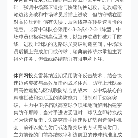
础，强调中场高压逼抢与快速转换进攻。进攻端依
赖边路突破和中场球员后插上进攻，但防守端在面
对高位压迫时偶有失误，后防线存在转身速度慢的
隐患。比赛中球队会采用4-3-3或4-2-3-1阵型，中
场球员积极实施高位逼抢，以短传渗透打破对手防
线，进攻上球队的边路球员突破制造空间，中场球
员后插上完成射门或传球，瑞典前锋萨尔承担主要
得分任务，但锋线终结能力有限
电竞下注
。
体育网投
克雷莫纳近期采用防守反击战术，结合快
速边路突破与高效反击的战术体系，防守上球队采
用高位逼抢与区域联防结合的战术，以中场核心的
精准拦截和边后卫的协防能力，限制对手边路突
破。主力中卫搭档以高空球争顶和地面解围构建密
集防守屏障，当对手进攻受阻时，球队立即转换战
术为快速反击，边路突击手用速度优势创造传中机
会，前锋以抢点射门或边路突破的方式完成射门。
主力前锋的门前终结效率和边前卫的传球精准度成