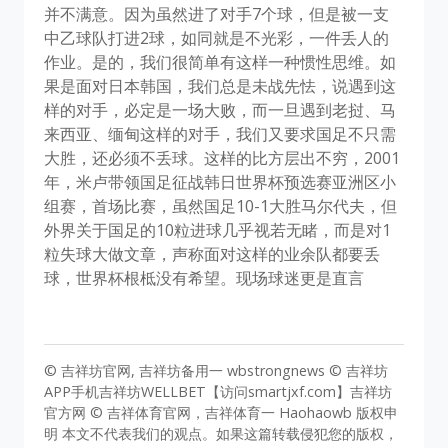
并不满意。因为虽然进了对手7个球，但是被一支
中乙球队打进2球，如同就是不光彩，一件丢人的
作业。是的，我们很简单有这样一种惯性思维。如
果是面对日本韩国，我们总是未战先怯，说遇到这
样的对手，必定是一场大败，而一旦遇到老挝、马
来西亚、缅甸这样的对手，我们又要求国足不只需
大胜，还必须不丢球。这样的比方层出不穷，2001
年，米卢带领国足征战韩日世界杯预选赛亚洲区小
组赛，首场比赛，虽然国足10-1大胜马尔代夫，但
外界关于国足的10粒进球几乎视若无睹，而是对1
粒失球大做文章，声称面对这样的业余队都要丢
球，世界杯根柢没有希望。现场球迷更是直言
© 吉祥坊官网, 吉祥坊备用一 wbstrongnews © 吉祥坊
APP手机吉祥坊WELLBET【访问smartjxf.com】吉祥坊
官方网 © 吉祥体育官网，吉祥体育一 Haohaowb 版权申
明 本文不代表我们的观点。如果这篇转载侵犯您的版权，