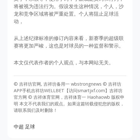
将被视为违法行为。假设发生这种情况，个人，沙
龙和竞争区域将被严重处置。个人将阻止足球活
动，
从上述纪律标准的修订内容来看，新赛季的超级联
赛将更加严峻，这也是对球员的一种监督和警示。
本文仅代表作者的个人观点，与本网站无关。
© 吉祥坊官网, 吉祥坊备用一 wbstrongnews © 吉祥坊
APP手机吉祥坊WELLBET【访问smartjxf.com】吉祥坊
官方网 © 吉祥体育官网，吉祥体育一 Haohaowb 版权申
明 本文不代表我们的观点。如果这篇转载侵犯您的版权，
请联系我们及时删除！
中超
足球