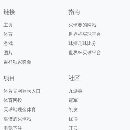
链接
指南
主页
买球赛的网站
体育
世界杯买球平台
游戏
球探足球比分
图片
世界杯买球平台
吉祥独家奖金
项目
社区
体育官网登录入口
九游会
体育网投
冠军
买球站现金体育
凯发
靠谱的买球站
优博
电竞下注
开云