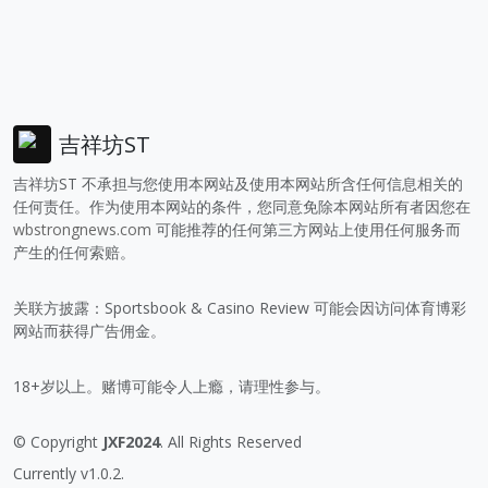
吉祥坊ST
吉祥坊ST 不承担与您使用本网站及使用本网站所含任何信息相关的
任何责任。作为使用本网站的条件，您同意免除本网站所有者因您在
wbstrongnews.com
可能推荐的任何第三方网站上使用任何服务而
产生的任何索赔。
关联方披露：Sportsbook & Casino Review 可能会因访问体育博彩
网站而获得广告佣金。
18+岁以上。赌博可能令人上瘾，请理性参与。
© Copyright
JXF2024
. All Rights Reserved
Currently v1.0.2.