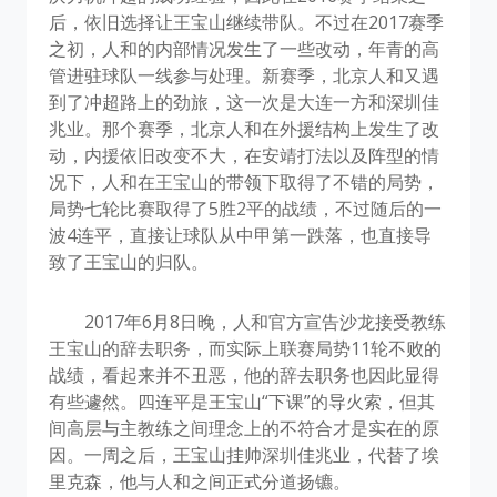
后，依旧选择让王宝山继续带队。不过在2017赛季
之初，人和的内部情况发生了一些改动，年青的高
管进驻球队一线参与处理。新赛季，北京人和又遇
到了冲超路上的劲旅，这一次是大连一方和深圳佳
兆业。那个赛季，北京人和在外援结构上发生了改
动，内援依旧改变不大，在安靖打法以及阵型的情
况下，人和在王宝山的带领下取得了不错的局势，
局势七轮比赛取得了5胜2平的战绩，不过随后的一
波4连平，直接让球队从中甲第一跌落，也直接导
致了王宝山的归队。
2017年6月8日晚，人和官方宣告沙龙接受教练
王宝山的辞去职务，而实际上联赛局势11轮不败的
战绩，看起来并不丑恶，他的辞去职务也因此显得
有些遽然。四连平是王宝山“下课”的导火索，但其
间高层与主教练之间理念上的不符合才是实在的原
因。一周之后，王宝山挂帅深圳佳兆业，代替了埃
里克森，他与人和之间正式分道扬镳。