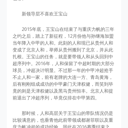
新领导层不喜欢王宝山
2015年底，王宝山在结束了与重庆力帆的三年
之约之后，踏上了新征程，12月份他与孙继海加盟
当年降入中甲的人和。此刻的人和现已从贵州人和
变成了北京人和，举师从贵州搬到了北京，并从此
扎根。王宝山的任务，就是要带领人和从头回到中
超序列中。2016年，人和保留了中超时期的大部分
球员，冲超决计明显。不过那一年的中甲冲超抢手
不止人和一家，前有老牌的大连一方、青岛黄海，
后有刚刚组成成功的中甲豪门天津权健，而笑到毕
竟的则是天津权健以及黑马贵州恒丰。北京人和提
前退出了冲超序列，毕竟仅排在中甲第四。
那时候，人和高层关于王宝山的带队情况仍是
比较满意的，也垂青他此前带领成都谢菲联以及重
庆力帆冲超的成功经验，因此在2016赛季结束之