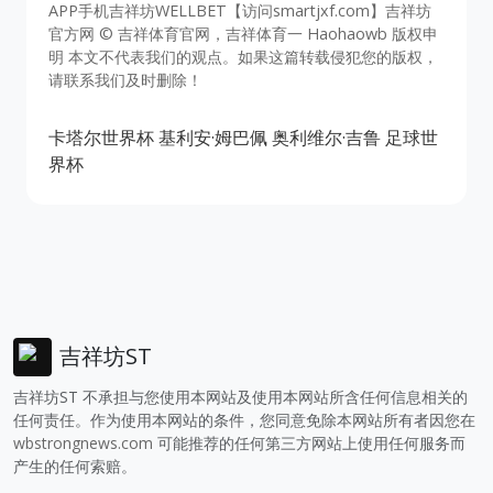
APP手机吉祥坊WELLBET【访问smartjxf.com】吉祥坊
官方网 © 吉祥体育官网，吉祥体育一 Haohaowb 版权申
明 本文不代表我们的观点。如果这篇转载侵犯您的版权，
请联系我们及时删除！
卡塔尔世界杯
基利安·姆巴佩
奥利维尔·吉鲁
足球世
界杯
吉祥坊ST
吉祥坊ST 不承担与您使用本网站及使用本网站所含任何信息相关的
任何责任。作为使用本网站的条件，您同意免除本网站所有者因您在
wbstrongnews.com
可能推荐的任何第三方网站上使用任何服务而
产生的任何索赔。