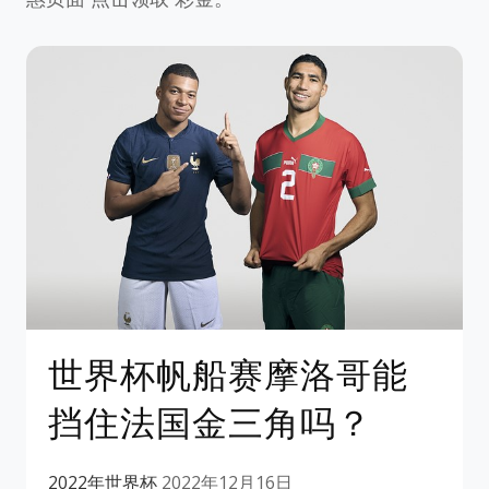
世界杯帆船赛摩洛哥能
挡住法国金三角吗？
2022年世界杯
2022年12月16日