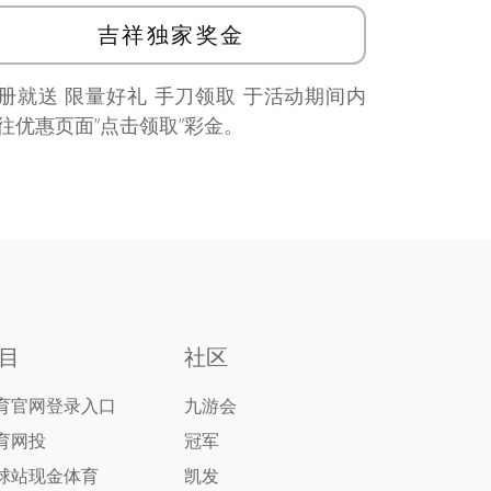
吉祥独家奖金
册就送 限量好礼 手刀领取 于活动期间内
往优惠页面”点击领取”彩金。
目
社区
育官网登录入口
九游会
育网投
冠军
球站现金体育
凯发