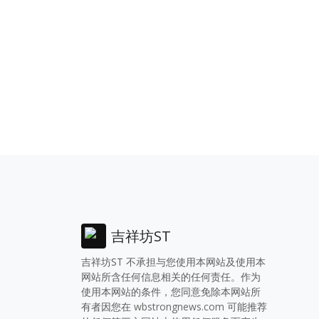
吉祥坊ST
吉祥坊ST 不承担与您使用本网站及使用本
网站所含任何信息相关的任何责任。作为
使用本网站的条件，您同意免除本网站所
有者因您在
wbstrongnews.com
可能推荐