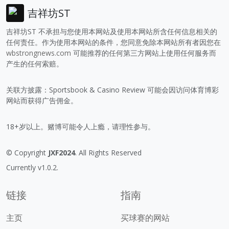
吉祥坊ST
吉祥坊ST 不承担与您使用本网站及使用本网站所含任何信息相关的
任何责任。作为使用本网站的条件，您同意免除本网站所有者因您在
wbstrongnews.com
可能推荐的任何第三方网站上使用任何服务而
产生的任何索赔。
关联方披露：Sportsbook & Casino Review 可能会因访问体育博彩
网站而获得广告佣金。
18+岁以上。赌博可能令人上瘾，请理性参与。
© Copyright
JXF2024
. All Rights Reserved
Currently v1.0.2.
链接
指南
主页
买球赛的网站