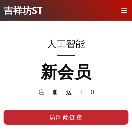
吉祥坊ST
人工智能
新会员
注册送18
访问此链接