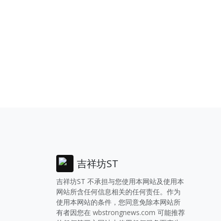
吉祥坊ST
吉祥坊ST 不承担与您使用本网站及使用本
网站所含任何信息相关的任何责任。作为
使用本网站的条件，您同意免除本网站所
有者因您在
wbstrongnews.com
可能推荐