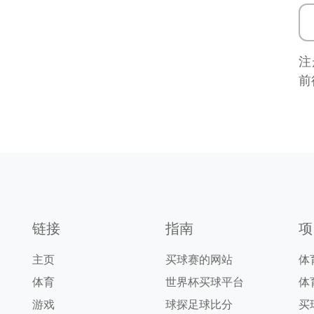
注
前
链接
指南
项
主页
买球赛的网站
体
体育
世界杯买球平台
体
游戏
球探足球比分
买