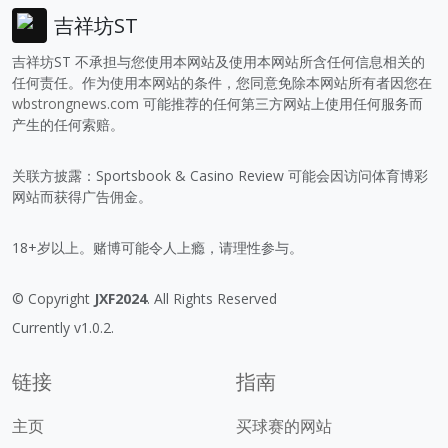
吉祥坊ST
吉祥坊ST 不承担与您使用本网站及使用本网站所含任何信息相关的
任何责任。作为使用本网站的条件，您同意免除本网站所有者因您在
wbstrongnews.com
可能推荐的任何第三方网站上使用任何服务而
产生的任何索赔。
关联方披露：Sportsbook & Casino Review 可能会因访问体育博彩
网站而获得广告佣金。
18+岁以上。赌博可能令人上瘾，请理性参与。
© Copyright
JXF2024
. All Rights Reserved
Currently v1.0.2.
链接
指南
主页
买球赛的网站