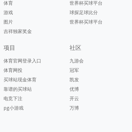
体育
世界杯买球平台
游戏
球探足球比分
图片
世界杯买球平台
吉祥独家奖金
项目
社区
体育官网登录入口
九游会
体育网投
冠军
买球站现金体育
凯发
靠谱的买球站
优博
电竞下注
开云
pg小游戏
万博