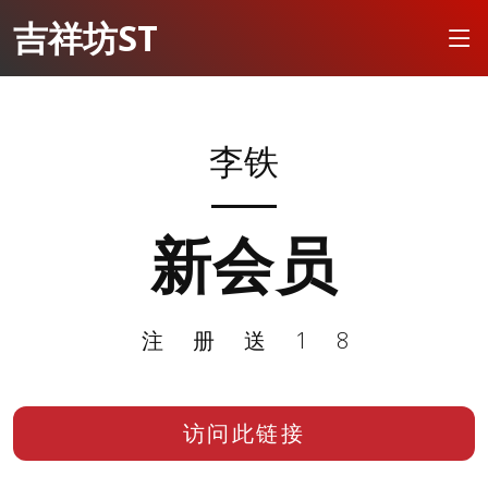
吉祥坊ST
李铁
新会员
注册送18
访问此链接