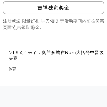
吉祥独家奖金
注册就送 限量好礼 手刀领取 于活动期间内前往优惠
页面”点击领取”彩金。
MLS又回来了：奥兰多城在Nani大括号中晋级
决赛
体育