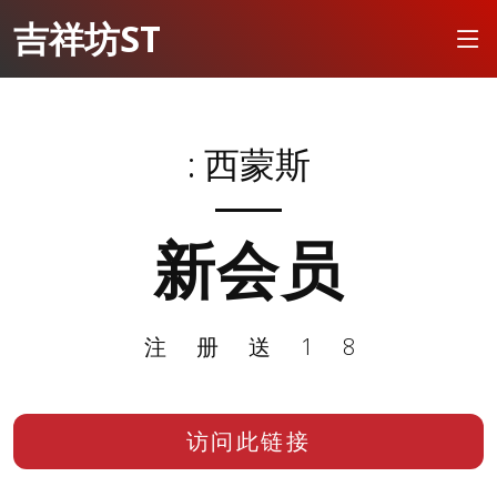
吉祥坊ST
: 西蒙斯
新会员
注册送18
访问此链接