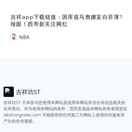
吉祥app下载链接：因库兹马詹娜妄自菲薄?
辣眼！西帝新关注网红
NBA
吉祥坊ST
吉祥坊ST 不承担与您使用本网站及使用本网站所含任何信息相关的
任何责任。作为使用本网站的条件，您同意免除本网站所有者因您在
wbstrongnews.com
可能推荐的任何第三方网站上使用任何服务而
产生的任何索赔。