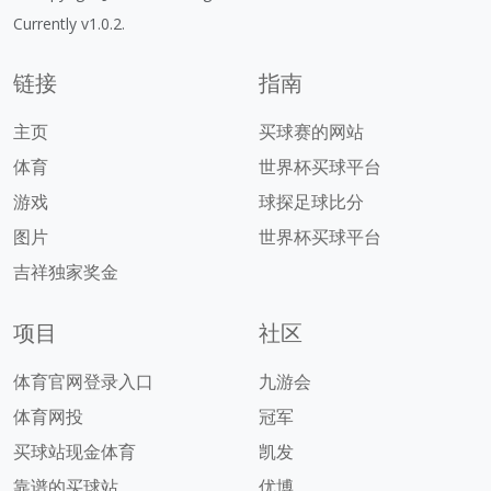
Currently v1.0.2.
链接
指南
主页
买球赛的网站
体育
世界杯买球平台
游戏
球探足球比分
图片
世界杯买球平台
吉祥独家奖金
项目
社区
体育官网登录入口
九游会
体育网投
冠军
买球站现金体育
凯发
靠谱的买球站
优博