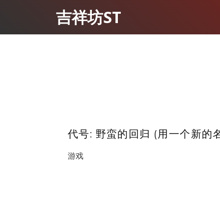
吉祥坊ST
代号: 野蛮的回归 (用一个新的
游戏