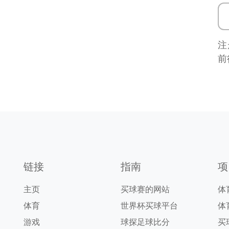
注
前
链接
指南
项
主页
买球赛的网站
体
体育
世界杯买球平台
体
游戏
球探足球比分
买