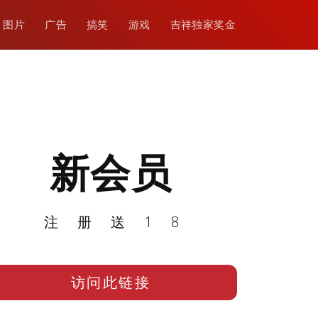
图片
广告
搞笑
游戏
吉祥独家奖金
新会员
注册送18
访问此链接