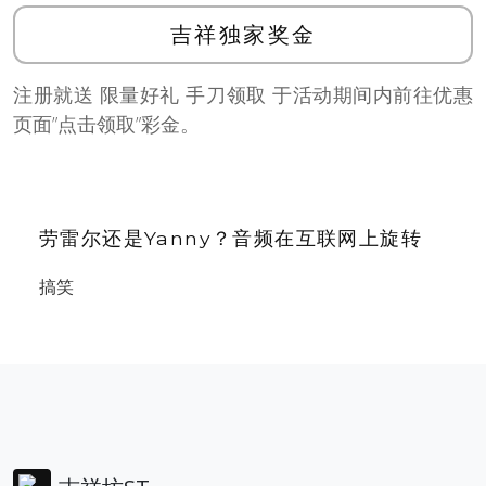
吉祥独家奖金
注册就送 限量好礼 手刀领取 于活动期间内前往优惠
页面”点击领取”彩金。
劳雷尔还是Yanny？音频在互联网上旋转
搞笑