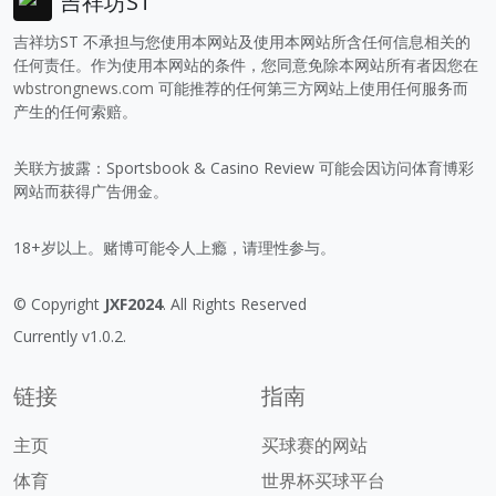
吉祥坊ST
吉祥坊ST 不承担与您使用本网站及使用本网站所含任何信息相关的
任何责任。作为使用本网站的条件，您同意免除本网站所有者因您在
wbstrongnews.com
可能推荐的任何第三方网站上使用任何服务而
产生的任何索赔。
关联方披露：Sportsbook & Casino Review 可能会因访问体育博彩
网站而获得广告佣金。
18+岁以上。赌博可能令人上瘾，请理性参与。
© Copyright
JXF2024
. All Rights Reserved
Currently v1.0.2.
链接
指南
主页
买球赛的网站
体育
世界杯买球平台