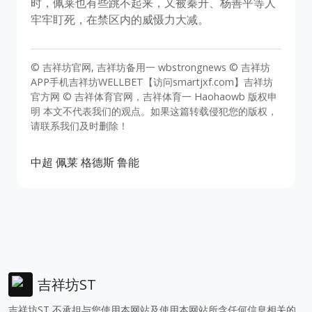
时，佩莱也有些跳不起来，又被秦升、杨善平等人
牢牢盯死，在禁区内的威慑力大减。
© 吉祥坊官网, 吉祥坊备用一 wbstrongnews © 吉祥坊
APP手机吉祥坊WELLBET【访问smartjxf.com】吉祥坊
官方网 © 吉祥体育官网，吉祥体育一 Haohaowb 版权申
明 本文不代表我们的观点。如果这篇转载侵犯您的版权，
请联系我们及时删除！
中超
佩莱
格德斯
鲁能
吉祥坊ST
吉祥坊ST 不承担与您使用本网站及使用本网站所含任何信息相关的