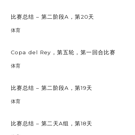
比赛总结 – 第二阶段A，第20天
体育
Copa del Rey，第五轮，第一回合比赛
体育
比赛总结 – 第二阶段A，第19天
体育
比赛总结 – 第二天A组，第18天