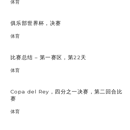
体育
俱乐部世界杯，决赛
体育
比赛总结 – 第一赛区，第22天
体育
Copa del Rey，四分之一决赛，第二回合比
赛
体育