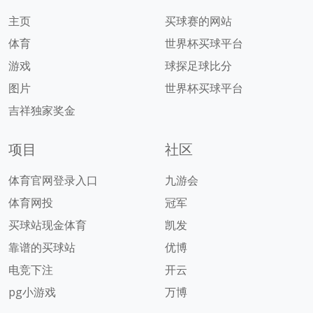
主页
买球赛的网站
体育
世界杯买球平台
游戏
球探足球比分
图片
世界杯买球平台
吉祥独家奖金
项目
社区
体育官网登录入口
九游会
体育网投
冠军
买球站现金体育
凯发
靠谱的买球站
优博
电竞下注
开云
pg小游戏
万博