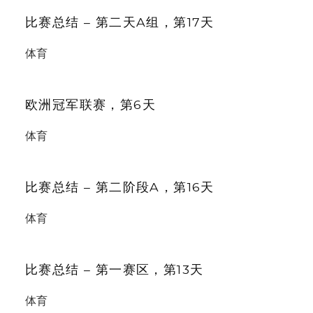
比赛总结 – 第二天A组，第17天
体育
欧洲冠军联赛，第6天
体育
比赛总结 – 第二阶段A，第16天
体育
比赛总结 – 第一赛区，第13天
体育