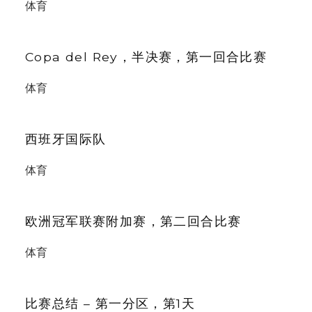
体育
Copa del Rey，半决赛，第一回合比赛
体育
西班牙国际队
体育
欧洲冠军联赛附加赛，第二回合比赛
体育
比赛总结 – 第一分区，第1天