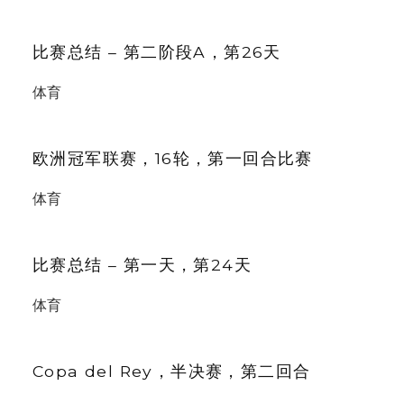
比赛总结 – 第二阶段A，第26天
体育
欧洲冠军联赛，16轮，第一回合比赛
体育
比赛总结 – 第一天，第24天
体育
Copa del Rey，半决赛，第二回合